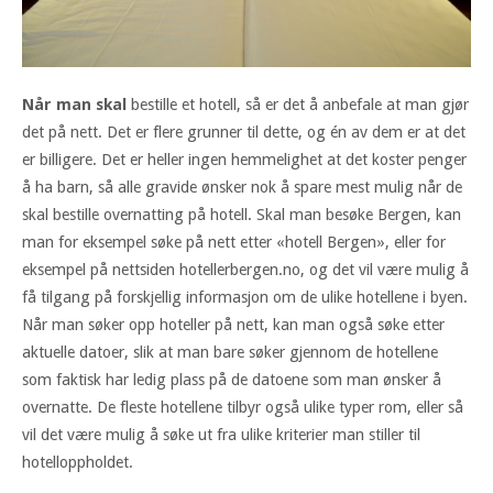
Når man skal
bestille et hotell, så er det å anbefale at man gjør
det på nett. Det er flere grunner til dette, og én av dem er at det
er billigere. Det er heller ingen hemmelighet at det koster penger
å ha barn, så alle gravide ønsker nok å spare mest mulig når de
skal bestille overnatting på hotell. Skal man besøke Bergen, kan
man for eksempel søke på nett etter «hotell Bergen», eller for
eksempel på nettsiden hotellerbergen.no, og det vil være mulig å
få tilgang på forskjellig informasjon om de ulike hotellene i byen.
Når man søker opp hoteller på nett, kan man også søke etter
aktuelle datoer, slik at man bare søker gjennom de hotellene
som faktisk har ledig plass på de datoene som man ønsker å
overnatte. De fleste hotellene tilbyr også ulike typer rom, eller så
vil det være mulig å søke ut fra ulike kriterier man stiller til
hotelloppholdet.